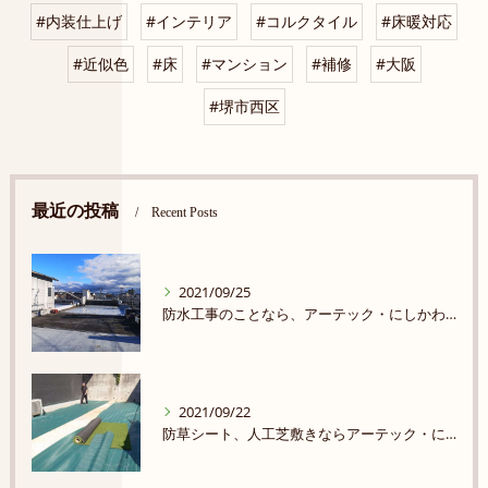
#内装仕上げ
#インテリア
#コルクタイル
#床暖対応
#近似色
#床
#マンション
#補修
#大阪
#堺市西区
最近の投稿
Recent Posts
2021/09/25
防水工事のことなら、アーテック・にしかわ まで★★★★★
2021/09/22
防草シート、人工芝敷きならアーテック・にしかわ！★★★★★