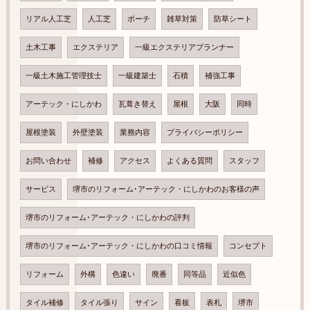
リアル人工芝
人工芝
ポーチ
雑草対策
防草シート
土木工事
エクステリア
一級エクステリアプランナー
一級土木施工管理技士
一級建築士
石積
補強工事
アーテック・にしかわ
瓦葺き替え
屋根
大阪
同時
屋根塗装
外壁塗装
業務内容
プライバシーポリシー
お問い合わせ
補修
アクセス
よくある質問
スタッフ
サービス
堺市のリフォーム･アーテック・にしかわのお客様の声
堺市のリフォーム･アーテック・にしかわの評判
堺市のリフォーム･アーテック・にしかわの口コミ情報
コンセプト
リフォーム
外構
色違い
廃番
同等品
近似色
タイル補修
タイル張り
サイン
看板
表札
堺市