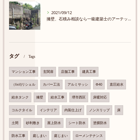
2021/09/12
擁壁、石積み相談なら一級建築士のアーテック・にしかわまで★★★★★
タグ
Tags
マンション工事
玄関扉
店舗工事
建具工事
（lixil)リシェル
カバー工法
アルミサッシ
Φ40
直圧給水
給水タンク
擁壁
給水工事
堺市西区
床暖対応
コルクタイル
インテリア
内装仕上げ
ノンスリップ
床
土間
砂利敷き
屋上防水
シート防水
塗膜防水
防水工事
庭しまい
庭じまい
ローメンテナンス