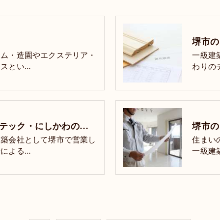
ーム・造園やエクステリア・
一級建
スとい…
わりの
堺市のリフォーム･アーテック・にしかわのお客様の声
建築会社として堺市で営業し
住まい
による…
一級建