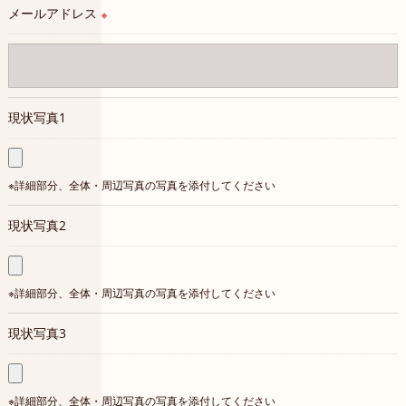
メールアドレス
※
＜個人情報を与えなかった場合に生じる結果＞
必要な情報を頂けない場合は、それに対応した当店のサービス
をご提供できない場合がございますので予めご了承ください。
現状写真1
＜個人情報の開示･訂正・削除･利用停止の手続について＞
当店では、お客様の個人情報の開示･訂正･削除・利用停止の手
続を定めさせて頂いております。
ご本人である事を確認のうえ、対応させて頂きます。
個人情報の開示･訂正･削除・利用停止の具体的手続きにつきま
現状写真2
しては、お電話でお問合せ下さい。
現状写真3