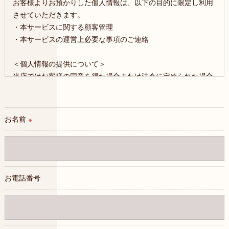
お客様よりお預かりした個人情報は、以下の目的に限定し利用
させていただきます。
・本サービスに関する顧客管理
・本サービスの運営上必要な事項のご連絡
＜個人情報の提供について＞
当店ではお客様の同意を得た場合または法令に定められた場合
を除き、
取得した個人情報を第三者に提供することはいたしません。
お名前
※
＜個人情報の委託について＞
当店では、利用目的の達成に必要な範囲において、個人情報を
外部に委託する場合があります。
これらの委託先に対しては個人情報保護契約等の措置をとり、
適切な監督を行います。
お電話番号
＜個人情報の安全管理＞
当店では、個人情報の漏洩等がなされないよう、適切に安全管
理対策を実施します。