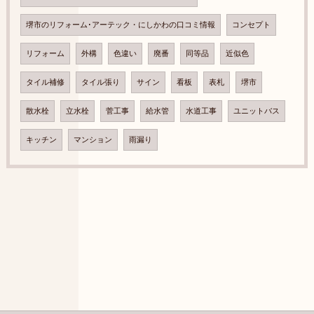
堺市のリフォーム･アーテック・にしかわの口コミ情報
コンセプト
リフォーム
外構
色違い
廃番
同等品
近似色
タイル補修
タイル張り
サイン
看板
表札
堺市
散水栓
立水栓
菅工事
給水管
水道工事
ユニットバス
キッチン
マンション
雨漏り