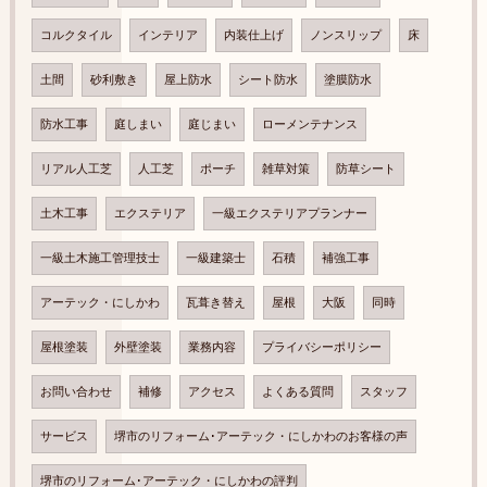
コルクタイル
インテリア
内装仕上げ
ノンスリップ
床
土間
砂利敷き
屋上防水
シート防水
塗膜防水
防水工事
庭しまい
庭じまい
ローメンテナンス
リアル人工芝
人工芝
ポーチ
雑草対策
防草シート
土木工事
エクステリア
一級エクステリアプランナー
一級土木施工管理技士
一級建築士
石積
補強工事
アーテック・にしかわ
瓦葺き替え
屋根
大阪
同時
屋根塗装
外壁塗装
業務内容
プライバシーポリシー
お問い合わせ
補修
アクセス
よくある質問
スタッフ
サービス
堺市のリフォーム･アーテック・にしかわのお客様の声
堺市のリフォーム･アーテック・にしかわの評判