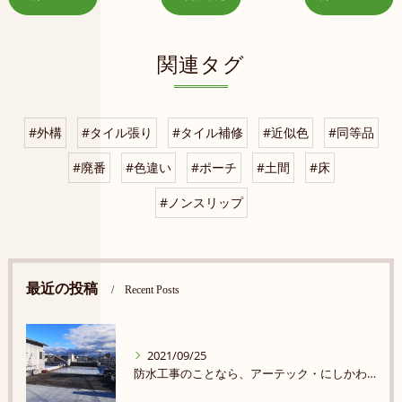
関連タグ
#外構
#タイル張り
#タイル補修
#近似色
#同等品
#廃番
#色違い
#ポーチ
#土間
#床
#ノンスリップ
最近の投稿
Recent Posts
2021/09/25
防水工事のことなら、アーテック・にしかわ まで★★★★★