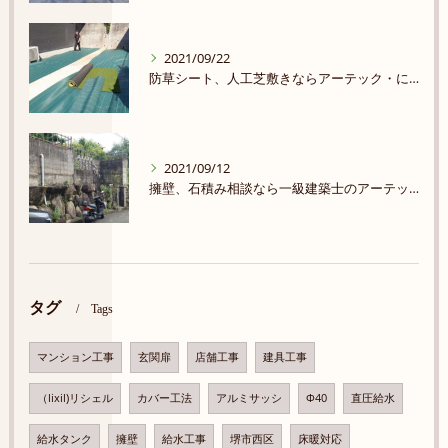
2021/09/22
防草シート、人工芝敷きならアーテック・にしかわ！★★★★★
2021/09/12
擁壁、石積み相談なら一級建築士のアーテック・にしかわまで★★★★★
タグ
Tags
マンション工事
玄関扉
店舗工事
建具工事
（lixil)リシェル
カバー工法
アルミサッシ
Φ40
直圧給水
給水タンク
擁壁
給水工事
堺市西区
床暖対応