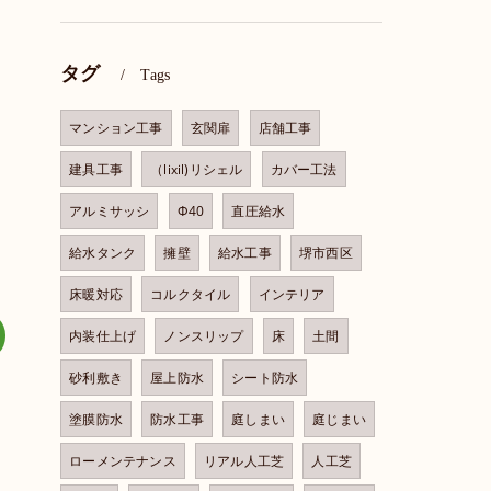
タグ
Tags
マンション工事
玄関扉
店舗工事
建具工事
（lixil)リシェル
カバー工法
アルミサッシ
Φ40
直圧給水
給水タンク
擁壁
給水工事
堺市西区
床暖対応
コルクタイル
インテリア
内装仕上げ
ノンスリップ
床
土間
砂利敷き
屋上防水
シート防水
塗膜防水
防水工事
庭しまい
庭じまい
ローメンテナンス
リアル人工芝
人工芝