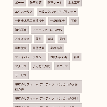
ポーチ
雑草対策
防草シート
土木工事
エクステリア
一級エクステリアプランナー
一級土木施工管理技士
一級建築士
石積
補強工事
アーテック・にしかわ
瓦葺き替え
屋根
大阪
同時
屋根塗装
外壁塗装
業務内容
プライバシーポリシー
お問い合わせ
補修
アクセス
よくある質問
スタッフ
サービス
堺市のリフォーム･アーテック・にしかわのお客
様の声
堺市のリフォーム･アーテック・にしかわの評判