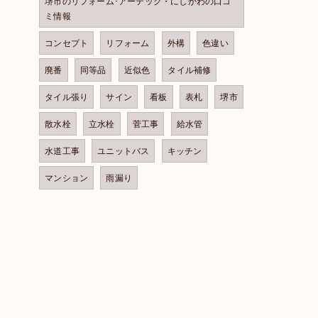
堺市のリフォーム･アーテック・にしかわの口コ
ミ情報
コンセプト
リフォーム
外構
色違い
廃番
同等品
近似色
タイル補修
タイル張り
サイン
看板
表札
堺市
散水栓
立水栓
菅工事
給水管
水道工事
ユニットバス
キッチン
マンション
雨漏り